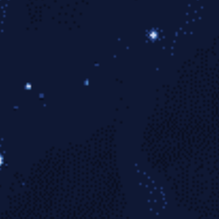
内容专区
，提供高帧率直播与赛事专题
除赛事直播外，还提供赛后
式体育服务平台。
常见问题解答
8868官方网站 平台过程中最关心的问题，我们整理了详细说明，
功能、安全保障与使用体验等方面，帮助您全面了解服务内容。
 平台是否合法？