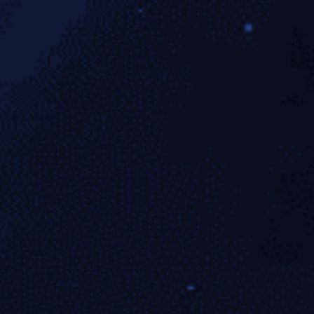
4.9 / 5.0
已突破
2,000,000+
下载量
线官网登录入口下载(中国)-
功能，操作流畅，体验全面。
夜模式、语言自定义、赛事收
可读性与观赛效率。