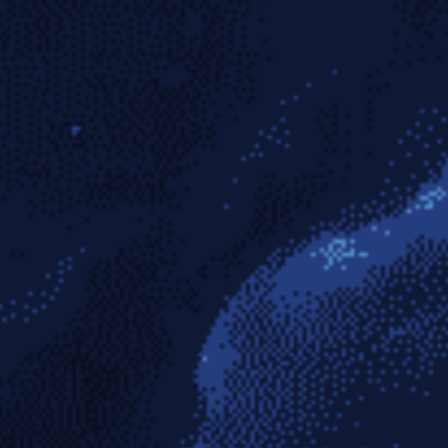
8868官方网站 拥有合规的运营资质，严格遵守数据保护法规与行
权益。
 如何创建账户？
面右上角“注册”按钮，填写基础信息（用户名、密码、手机号或邮箱
全性。
 支持哪些终端设备？
设备访问，包括 PC 网页端、手机浏览器、iOS 与 Android 
。
 我的资料安全吗？
 256 位 SSL 加密、分布式服务器与多层防护策略，保障用户信
国)-唯一官方网站 始终将隐私保护作为平台核心。