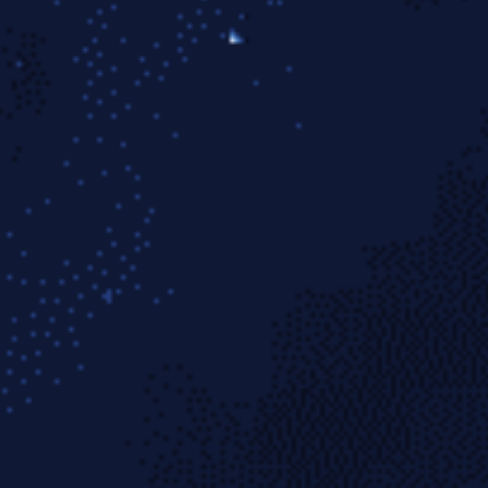
数据分析
整合球员数据、赛事统计与历史对阵记录，8868
在线官网登录入口下载(中国)-唯一官方网站 助您
掌握全面信息，精准了解赛况。