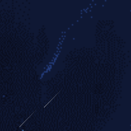
体育赛事
集成全球赛事如英超、NBA、网球大满贯等内
容，支持实时直播与赛前资讯推送，适配所有主
流设备。